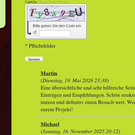
Captcha:
(Spam-Schutz-Code)
Bitte geben Sie den Code ein
↺
* Pflichtfelder
Senden
Martin
(
Dienstag, 19. Mai 2026 23:38
)
Eine übersichtliche und sehr hilfreiche Seit
Einträgen und Empfehlungen. Schön struktu
nutzen und definitiv einen Besuch wert. Wei
eurem Projekt!
Michael
(
Sonntag, 16. November 2025 20:12
)