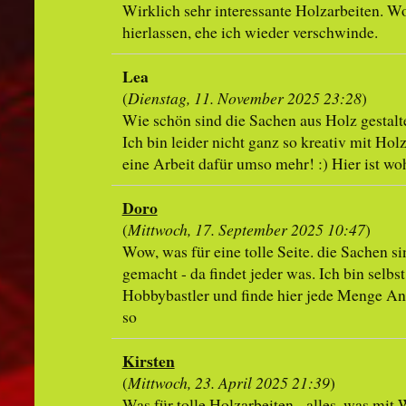
Wirklich sehr interessante Holzarbeiten. W
hierlassen, ehe ich wieder verschwinde.
Lea
(
Dienstag, 11. November 2025 23:28
)
Wie schön sind die Sachen aus Holz gestalt
Ich bin leider nicht ganz so kreativ mit Ho
eine Arbeit dafür umso mehr! :) Hier ist woh
Doro
(
Mittwoch, 17. September 2025 10:47
)
Wow, was für eine tolle Seite. die Sachen s
gemacht - da findet jeder was. Ich bin selbst
Hobbybastler und finde hier jede Menge A
so
Kirsten
(
Mittwoch, 23. April 2025 21:39
)
Was für tolle Holzarbeiten - alles, was mit 