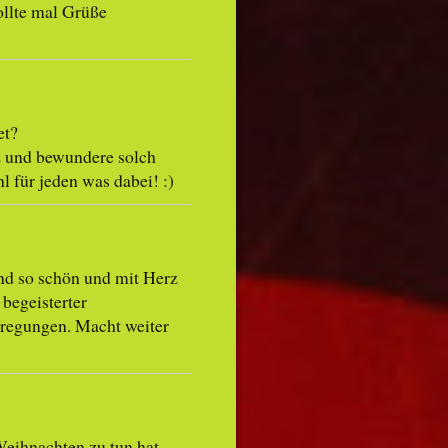
ollte mal Grüße
et?
lz und bewundere solch
l für jeden was dabei! :)
ind so schön und mit Herz
 begeisterter
nregungen. Macht weiter
Weihnachten zu tun hat,