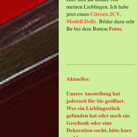
meinen Lieblingen. Ich habe
Citroén 2CV,
jetzt einen
Modell Dolly
. Bilder dazu seht
Fotos
Ihr bei dem Button
.
Aktuelles:
Unsere Ausstellung hat
jederzeit für Sie geöffnet.
Wer ein Lieblingsstück
gefunden hat oder noch ein
Geschenk oder eine
Dekoration sucht, bitte kurz